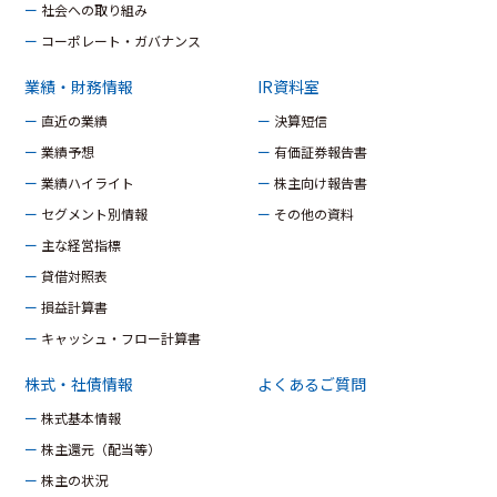
ー 社会への取り組み
ー コーポレート・ガバナンス
業績・財務情報
IR資料室
ー 直近の業績
ー 決算短信
ー 業績予想
ー 有価証券報告書
ー 業績ハイライト
ー 株主向け報告書
ー セグメント別情報
ー その他の資料
ー 主な経営指標
ー 貸借対照表
ー 損益計算書
ー キャッシュ・フロー計算書
株式・社債情報
よくあるご質問
ー 株式基本情報
ー 株主還元（配当等）
ー 株主の状況