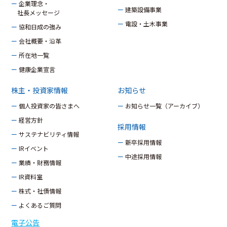
ー 企業理念・
ー 建築設備事業
社長メッセージ
ー 電設・土木事業
ー 協和日成の強み
ー 会社概要・沿革
ー 所在地一覧
ー 健康企業宣言
株主・投資家情報
お知らせ
ー 個人投資家の皆さまへ
ー お知らせ一覧（アーカイブ）
ー 経営方針
採用情報
ー サステナビリティ情報
ー 新卒採用情報
ー IRイベント
ー 中途採用情報
ー 業績・財務情報
ー IR資料室
ー 株式・社債情報
ー よくあるご質問
電子公告