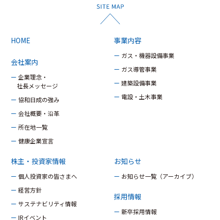
HOME
事業内容
ー ガス・機器設備事業
会社案内
ー ガス導管事業
ー 企業理念・
ー 建築設備事業
社長メッセージ
ー 電設・土木事業
ー 協和日成の強み
ー 会社概要・沿革
ー 所在地一覧
ー 健康企業宣言
株主・投資家情報
お知らせ
ー 個人投資家の皆さまへ
ー お知らせ一覧（アーカイブ）
ー 経営方針
採用情報
ー サステナビリティ情報
ー 新卒採用情報
ー IRイベント