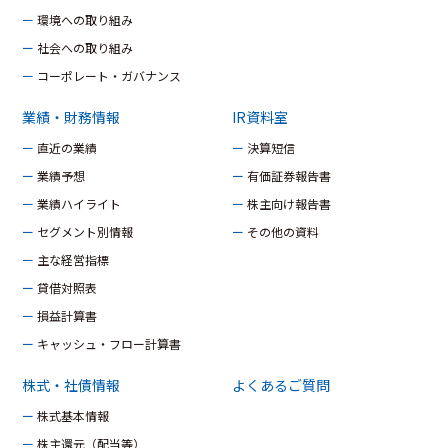
ー 環境への取り組み
ー 社会への取り組み
ー コーポレート・ガバナンス
業績・財務情報
IR資料室
ー 直近の業績
ー 決算短信
ー 業績予想
ー 有価証券報告書
ー 業績ハイライト
ー 株主向け報告書
ー セグメント別情報
ー その他の資料
ー 主な経営指標
ー 貸借対照表
ー 損益計算書
ー キャッシュ・フロー計算書
株式・社債情報
よくあるご質問
ー 株式基本情報
ー 株主還元（配当等）