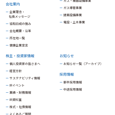
ー ガス・機器設備事業
会社案内
ー ガス導管事業
ー 企業理念・
ー 建築設備事業
社長メッセージ
ー 電設・土木事業
ー 協和日成の強み
ー 会社概要・沿革
ー 所在地一覧
ー 健康企業宣言
株主・投資家情報
お知らせ
ー 個人投資家の皆さまへ
ー お知らせ一覧（アーカイブ）
ー 経営方針
採用情報
ー サステナビリティ情報
ー 新卒採用情報
ー IRイベント
ー 中途採用情報
ー 業績・財務情報
ー IR資料室
ー 株式・社債情報
ー よくあるご質問