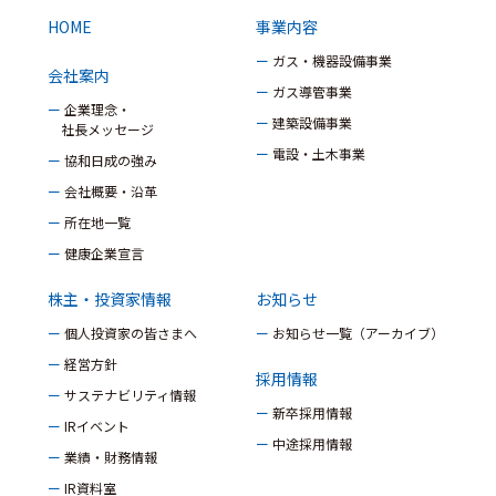
HOME
事業内容
ー ガス・機器設備事業
会社案内
ー ガス導管事業
ー 企業理念・
ー 建築設備事業
社長メッセージ
ー 電設・土木事業
ー 協和日成の強み
ー 会社概要・沿革
ー 所在地一覧
ー 健康企業宣言
株主・投資家情報
お知らせ
ー 個人投資家の皆さまへ
ー お知らせ一覧（アーカイブ）
ー 経営方針
採用情報
ー サステナビリティ情報
ー 新卒採用情報
ー IRイベント
ー 中途採用情報
ー 業績・財務情報
ー IR資料室